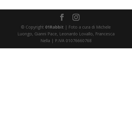
© Copyright
01Rabbit
| Foto a cura di Michele
Luongo, Gianni Pace, Leonardo Lovallo, Francesca
Nella | P.IVA 01076660768